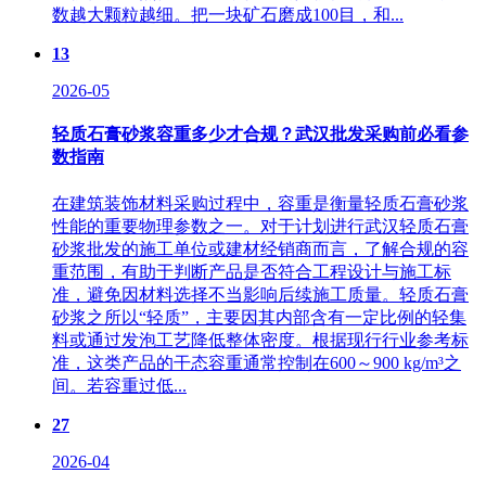
数越大颗粒越细。把一块矿石磨成100目，和...
13
2026-05
轻质石膏砂浆容重多少才合规？武汉批发采购前必看参
数指南
在建筑装饰材料采购过程中，容重是衡量轻质石膏砂浆
性能的重要物理参数之一。对于计划进行武汉轻质石膏
砂浆批发的施工单位或建材经销商而言，了解合规的容
重范围，有助于判断产品是否符合工程设计与施工标
准，避免因材料选择不当影响后续施工质量。轻质石膏
砂浆之所以“轻质”，主要因其内部含有一定比例的轻集
料或通过发泡工艺降低整体密度。根据现行行业参考标
准，这类产品的干态容重通常控制在600～900 kg/m³之
间。若容重过低...
27
2026-04