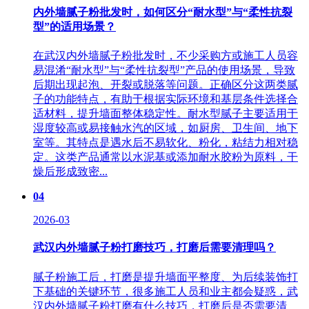
内外墙腻子粉批发时，如何区分“耐水型”与“柔性抗裂
型”的适用场景？
在武汉内外墙腻子粉批发时，不少采购方或施工人员容
易混淆“耐水型”与“柔性抗裂型”产品的使用场景，导致
后期出现起泡、开裂或脱落等问题。正确区分这两类腻
子的功能特点，有助于根据实际环境和基层条件选择合
适材料，提升墙面整体稳定性。耐水型腻子主要适用于
湿度较高或易接触水汽的区域，如厨房、卫生间、地下
室等。其特点是遇水后不易软化、粉化，粘结力相对稳
定。这类产品通常以水泥基或添加耐水胶粉为原料，干
燥后形成致密...
04
2026-03
武汉内外墙腻子粉打磨技巧，打磨后需要清理吗？
腻子粉施工后，打磨是提升墙面平整度、为后续装饰打
下基础的关键环节，很多施工人员和业主都会疑惑，武
汉内外墙腻子粉打磨有什么技巧，打磨后是否需要清