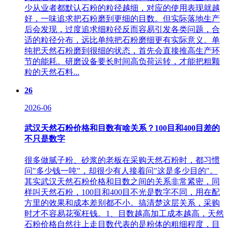
少从业者都默认石粉的粒径越细，对应的使用表现就越
好，一味追求把石粉磨到更细的目数。但实际落地生产
后会发现，过度追求细粒径反而容易引发各类问题，合
适的粒径分布，远比单纯把石粉磨细更有实际意义。单
纯把天然石粉磨到很细的状态，首先会直接推高生产环
节的能耗。研磨设备要长时间高负荷运转，才能把粗颗
粒的天然石料...
26
2026-06
武汉天然石粉价格和目数有啥关系？100目和400目差的
不只是数字
很多做腻子粉、砂浆的老板在采购天然石粉时，都习惯
问"多少钱一吨"，却很少有人接着问"这是多少目的"。
其实武汉天然石粉价格和目数之间的关系非常紧密，同
样叫天然石粉，100目和400目不光是数字不同，用在配
方里的效果和成本差别都不小。搞清楚这层关系，采购
时才不容易花冤枉钱。1、目数越高加工成本越高，天然
石粉价格自然往上走‌目数代表的是粉体的粗细程度，目