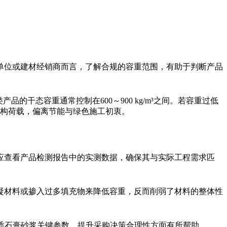
单位或建材经销商而言，了解合规的容重范围，有助于判断产品
干态容重通常控制在600～900 kg/m³之间。若容重过低
增加结构荷载，偏离节能与绿色施工初衷。
应查看产品检测报告中的实测数据，确保其与实际工程需求匹
凝材料或掺入过多填充物来降低容重，反而削弱了材料的整体性
轻质石膏砂浆关键参数、提升采购决策合理性方面有所帮助。