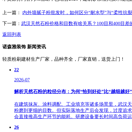
上一篇：
内外墙腻子粉批发时，如何区分“耐水型”与“柔性抗
下一篇：
武汉天然石粉价格和目数有啥关系？100目和400目
返回列表
诺森雅装饰
新闻资讯
轻质粉刷建材生产厂家，品种齐全，厂家直销，送货上门！
22
2026-07
解析天然石粉的粒径分布：为何“恰到好处”比“越细越好
在建筑抹灰、涂料调配、工业填充等诸多场景里，武汉天
粉磨到更细的目数。但实际落地生产后会发现，过度追求
会直接推高生产环节的能耗。研磨设备要长时间高负荷运转
26