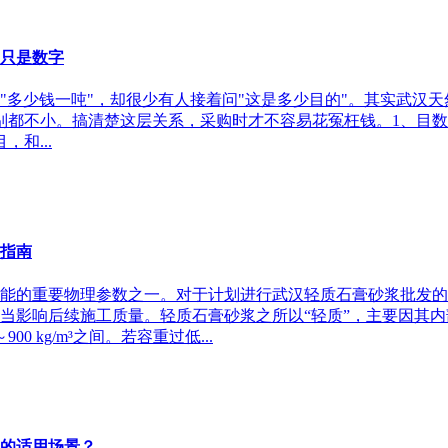
不只是数字
多少钱一吨"，却很少有人接着问"这是多少目的"。其实武汉天
差别都不小。搞清楚这层关系，采购时才不容易花冤枉钱。1、目
和...
指南
能的重要物理参数之一。对于计划进行武汉轻质石膏砂浆批发的
当影响后续施工质量。轻质石膏砂浆之所以“轻质”，主要因其
 kg/m³之间。若容重过低...
”的适用场景？