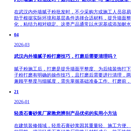
在武汉内外墙腻子粉批发时，不少采购方或施工人员容易
助于根据实际环境和基层条件选择合适材料，提升墙面整
化，粘结力相对稳定。这类产品通常以水泥基或添加耐水胶
04
2026-03
武汉内外墙腻子粉打磨技巧，打磨后需要清理吗？
腻子粉施工后，打磨是提升墙面平整度、为后续装饰打下
子粉打磨有明确的操作技巧，且打磨后需要进行清理，两
兼顾平整度与细腻度，需先掌握基础准备工作。打磨前，需
21
2026-01
轻质石膏砂浆厂家教您辨别产品优劣的实用小方法
在建筑装修领域，轻质石膏砂浆因其重量轻、施工方便、