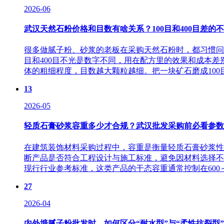
2026-06
武汉天然石粉价格和目数有啥关系？100目和400目差的
很多做腻子粉、砂浆的老板在采购天然石粉时，都习惯问"
目和400目不光是数字不同，用在配方里的效果和成本
体的粗细程度，目数越大颗粒越细。把一块矿石磨成100目，
13
2026-05
轻质石膏砂浆容重多少才合规？武汉批发采购前必看参数
在建筑装饰材料采购过程中，容重是衡量轻质石膏砂浆性
断产品是否符合工程设计与施工标准，避免因材料选择不
现行行业参考标准，这类产品的干态容重通常控制在600～900
27
2026-04
内外墙腻子粉批发时，如何区分“耐水型”与“柔性抗裂型